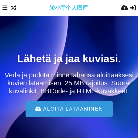
Lähetä ja jaa kuviasi.
Vedä ja pudota minne tahansa aloittaaksesi
kuvien lataamisen. 25 MB rajoitus. Suorat
kuvalinkit, BBCode- ja HTML-kuvakkeet.
ALOITA LATAAMINEN